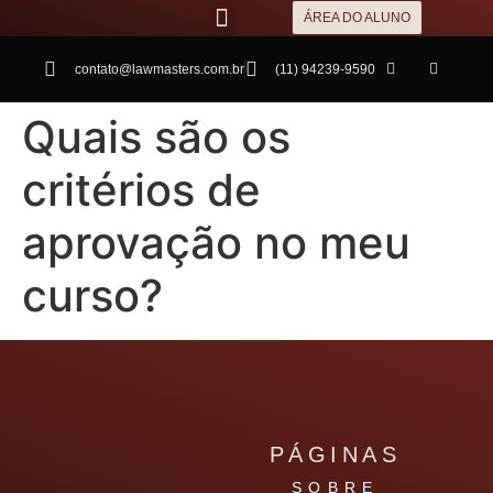
ÁREA DO ALUNO
contato@lawmasters.com.br
(11) 94239-9590
Quais são os
critérios de
aprovação no meu
curso?
PÁGINAS
SOBRE