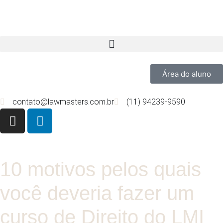
Área do aluno
contato@lawmasters.com.br
(11) 94239-9590
10 motivos pelos quais
você deveria fazer um
curso de Direito do LMI