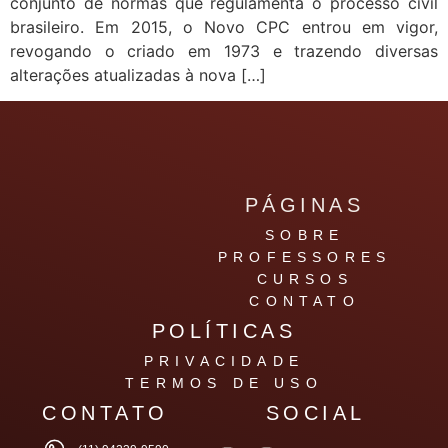
conjunto de normas que regulamenta o processo civil
brasileiro. Em 2015, o Novo CPC entrou em vigor,
revogando o criado em 1973 e trazendo diversas
alterações atualizadas à nova […]
PÁGINAS
SOBRE
PROFESSORES
CURSOS
CONTATO
POLÍTICAS
PRIVACIDADE
TERMOS DE USO
CONTATO
SOCIAL