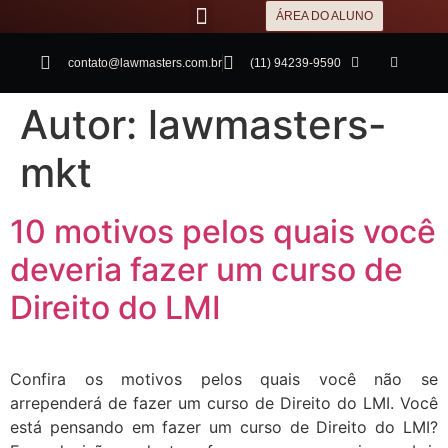
ÁREA DO ALUNO
contato@lawmasters.com.br
(11) 94239-9590
Autor:
lawmasters-
mkt
10 motivos pelos quais você
deveria fazer um curso de
Direito do LMI
Confira os motivos pelos quais você não se
arrependerá de fazer um curso de Direito do LMI. Você
está pensando em fazer um curso de Direito do LMI?